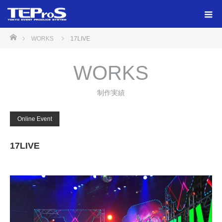
ホーム
WORKS
17LIVE
WORKS
制作実績
Online Event
17LIVE