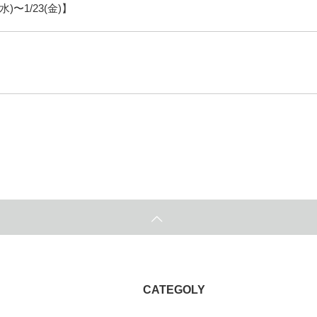
)〜1/23(金)】
CATEGOLY