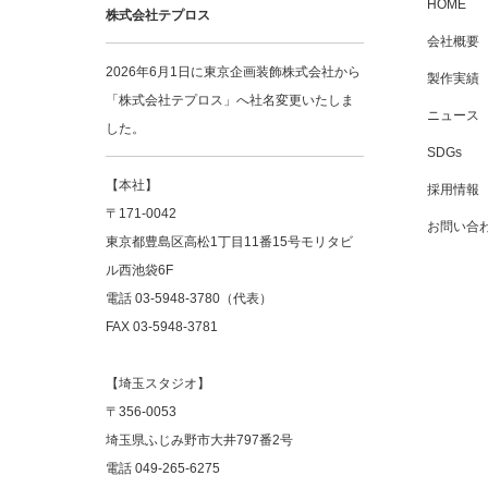
HOME
株式会社テプロス
会社概要
2026年6月1日に東京企画装飾株式会社から
製作実績
「株式会社テプロス」へ社名変更いたしま
ニュース
した。
SDGs
【本社】
採用情報
〒171-0042
お問い合
東京都豊島区高松1丁目11番15号モリタビ
ル西池袋6F
電話 03-5948-3780（代表）
FAX 03-5948-3781
【埼玉スタジオ】
〒356‐0053
埼玉県ふじみ野市大井797番2号
電話 049-265-6275