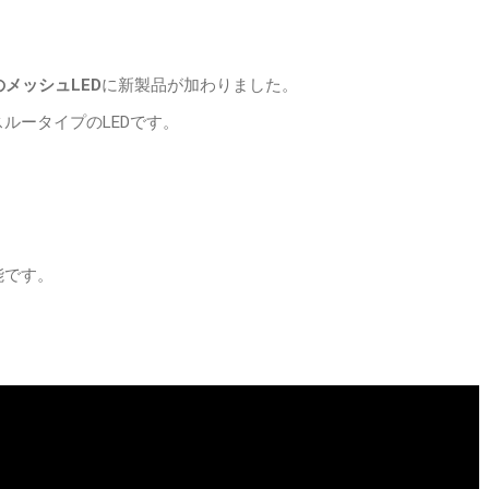
のメッシュLED
に新製品が加わりました。
ルータイプのLEDです。
能です。