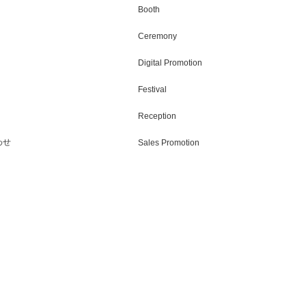
Booth
Ceremony
Digital Promotion
Festival
Reception
わせ
Sales Promotion